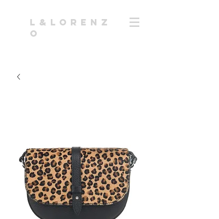
l&Lorenz
o