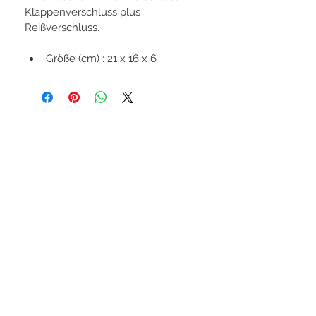
Klappenverschluss plus 
Reißverschluss.
Größe (cm) : 21 x 16 x 6
Möchten Sie mehr als einen
Artikel bestellen?
Dann melden Sie sich bitte
Telefonisch oder per Mail bei
uns.
L&Lorenzo Handels GmbH
Li Niuping