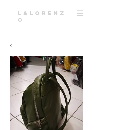
l&Lorenz
o